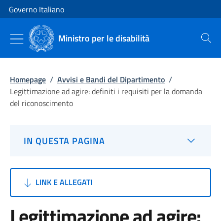
Vai al contenuto
Vai alla navigazione del sito
Governo Italiano
Ministro per le disabilità
Cerca
Homepage
/
Avvisi e Bandi del Dipartimento
/
Legittimazione ad agire: definiti i requisiti per la domanda
del riconoscimento
IN QUESTA PAGINA
LINK E ALLEGATI
Legittimazione ad agire: