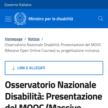
Vai al contenuto
Vai alla navigazione del sito
Governo Italiano
Ministro per le disabilità
Cerca
Homepage
/
Notizie
/
Osservatorio Nazionale Disabilità: Presentazione del MOOC
(Massive Open Online Courses) su progettazione inclusiva
LINK E ALLEGATI
Osservatorio Nazionale
Disabilità: Presentazione
del MOOC (Massive