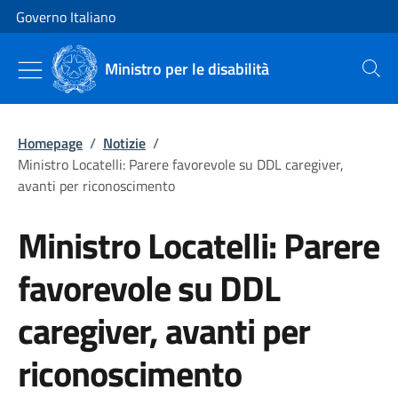
Vai al contenuto
Vai alla navigazione del sito
Governo Italiano
Ministro per le disabilità
Cerca
Homepage
/
Notizie
/
Ministro Locatelli: Parere favorevole su DDL caregiver,
avanti per riconoscimento
Ministro Locatelli: Parere
favorevole su DDL
caregiver, avanti per
riconoscimento