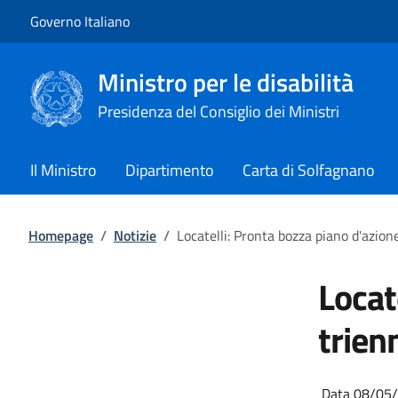
Vai al contenuto
Vai alla navigazione del sito
Governo Italiano
Ministro per le disabilità
Presidenza del Consiglio dei Ministri
Il Ministro
Dipartimento
Carta di Solfagnano
Homepage
/
Notizie
/
Locatelli: Pronta bozza piano d'azion
Locat
trien
Data 08/05