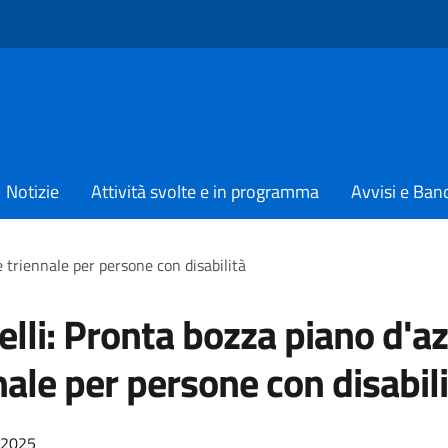
Notizie
Attività svolte e in programma
Avvisi e Ban
e triennale per persone con disabilità
elli: Pronta bozza piano d'a
nale per persone con disabil
/2025