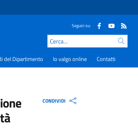
Seguici su:
Cerca
di del Dipartimento
Io valgo online
Contatti
zione
CONDIVIDI
ità