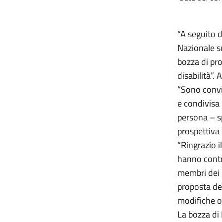
“A seguito d
Nazionale su
bozza di pro
disabilità”.
“Sono convi
e condivisa 
persona – sp
prospettiva g
“Ringrazio i
hanno contri
membri dei g
proposta def
modifiche o 
La bozza di 