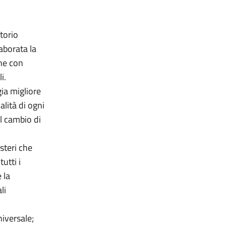
torio
aborata la
one con
li.
ia migliore
alità di ogni
il cambio di
steri che
utti i
 la
li
niversale;