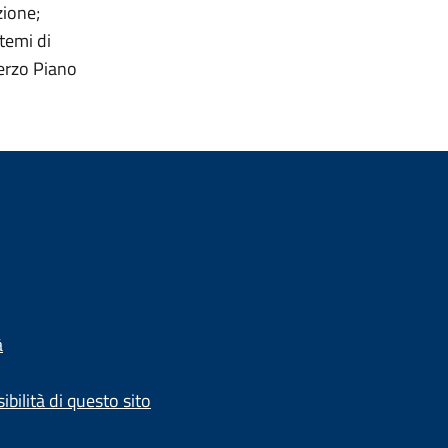
zione;
temi di
terzo Piano
à
ibilità di questo sito