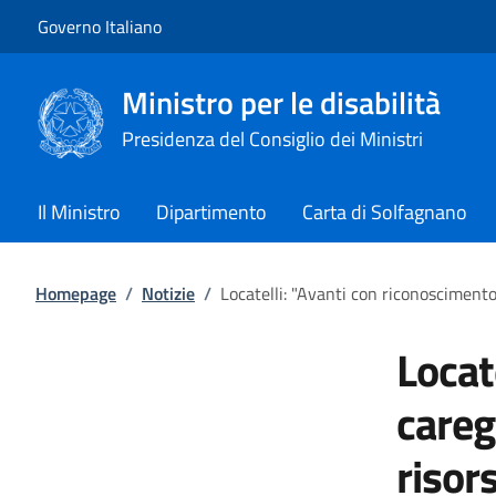
Vai al contenuto
Vai alla navigazione del sito
Governo Italiano
Ministro per le disabilità
Presidenza del Consiglio dei Ministri
Il Ministro
Dipartimento
Carta di Solfagnano
Homepage
/
Notizie
/
Locatelli: "Avanti con riconoscimento 
Locat
caregi
risor