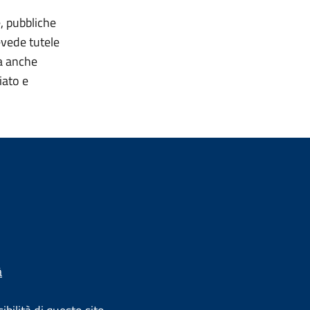
e, pubbliche
revede tutele
ma anche
iato e
à