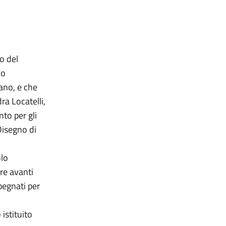
to del
mo
ano, e che
ra Locatelli,
to per gli
 Disegno di
olo
re avanti
pegnati per
istituito