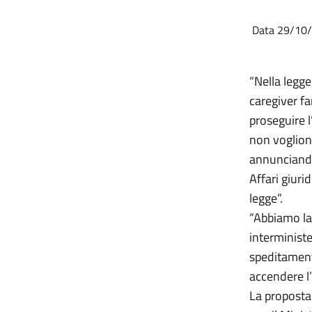
Data 29/10
“Nella legge
caregiver f
proseguire l
non vogliono
annunciando 
Affari giuri
legge”.
“Abbiamo lav
interminist
speditamente
accendere l
La proposta 