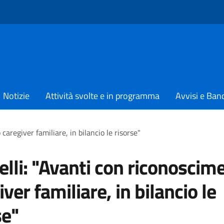
Notizie
Attività svolte e in programma
Avvisi e Ban
caregiver familiare, in bilancio le risorse"
elli: "Avanti con riconoscim
ver familiare, in bilancio le
se"