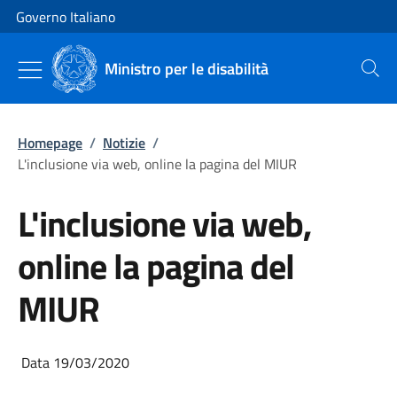
Vai al contenuto
Vai alla navigazione del sito
Governo Italiano
Ministro per le disabilità
Cerca
Homepage
/
Notizie
/
L'inclusione via web, online la pagina del MIUR
L'inclusione via web,
online la pagina del
MIUR
Data 19/03/2020