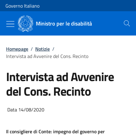
Vai al contenuto
Vai alla navigazione del sito
Governo Italiano
Ministro per le disabilità
Cerca
Homepage
/
Notizie
/
Intervista ad Avvenire del Cons. Recinto
Intervista ad Avvenire
del Cons. Recinto
Data 14/08/2020
Il consigliere di Conte: impegno del governo per