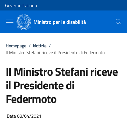
Vai al contenuto
Vai alla navigazione del sito
Governo Italiano
Ministro per le disabilità
Cerca
Homepage
/
Notizie
/
Il Ministro Stefani riceve il Presidente di Federmoto
Il Ministro Stefani riceve
il Presidente di
Federmoto
Data 08/04/2021