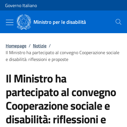
Vai al contenuto
Vai alla navigazione del sito
Governo Italiano
Ministro per le disabilità
Cerca
Homepage
/
Notizie
/
Il Ministro ha partecipato al convegno Cooperazione sociale
e disabilità: riflessioni e proposte
Il Ministro ha
partecipato al convegno
Cooperazione sociale e
disabilità: riflessioni e