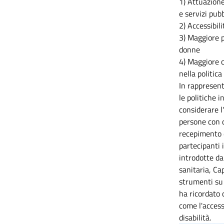
1) Attuazione
e servizi pubb
2) Accessibili
3) Maggiore p
donne
4) Maggiore c
nella politic
In rappresent
le politiche 
considerare l
persone con di
recepimento d
partecipanti i
introdotte da
sanitaria, Ca
strumenti su c
ha ricordato 
come l'access
disabilità.