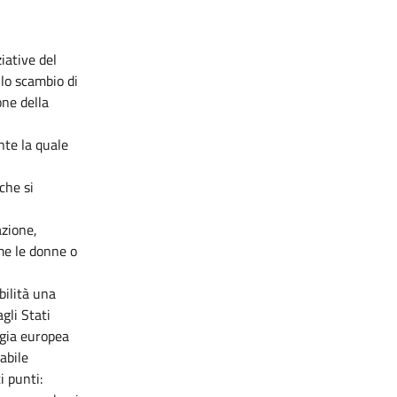
iative del
e lo scambio di
one della
nte la quale
che si
azione,
ome le donne o
bilità una
gli Stati
egia europea
abile
i punti: