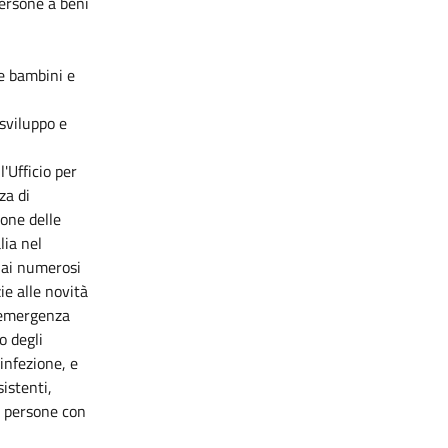
persone a beni
re bambini e
sviluppo e
'Ufficio per
za di
ione delle
lia nel
o ai numerosi
zie alle novità
i emergenza
o degli
'infezione, e
istenti,
e persone con