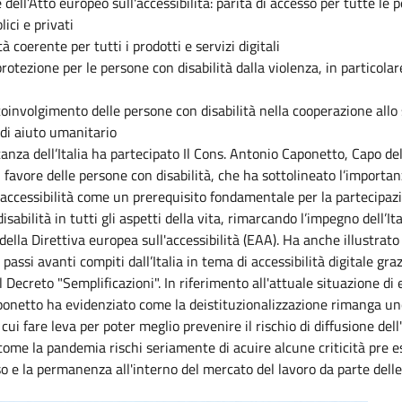
 dell’Atto europeo sull'accessibilità: parità di accesso per tutte le 
lici e privati
tà coerente per tutti i prodotti e servizi digitali
rotezione per le persone con disabilità dalla violenza, in particola
oinvolgimento delle persone con disabilità nella cooperazione allo 
a di aiuto umanitario
anza dell’Italia ha partecipato Il Cons. Antonio Caponetto, Capo dell
in favore delle persone con disabilità, che ha sottolineato l’importan
'accessibilità come un prerequisito fondamentale per la partecipaz
sabilità in tutti gli aspetti della vita, rimarcando l’impegno dell’Ita
ella Direttiva europea sull'accessibilità (EAA). Ha anche illustrat
 passi avanti compiti dall’Italia in tema di accessibilità digitale gra
l Decreto "Semplificazioni". In riferimento all'attuale situazione d
ponetto ha evidenziato come la deistituzionalizzazione rimanga un
ui fare leva per poter meglio prevenire il rischio di diffusione dell
come la pandemia rischi seriamente di acuire alcune criticità pre es
o e la permanenza all'interno del mercato del lavoro da parte dell