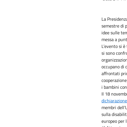
La Presidenza
semestre di 
idee sulle te
messa a punt
L’evento si è
si sono confr
organizzazion
occupano di d
affrontati pr
cooperazione 
i bambini con 
Il 18 novembr
dichiarazion
membri dell’U
sulla disabil
europeo per l