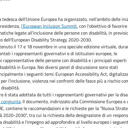
 tedesca dell’Unione Europea ha organizzato, nell’ambito delle iniz
presidenza,
l’European Inclusion Summit
, con l'obiettivo di favorir
matiche legate all’inclusione delle persone con disabilità, in previsi
o dell’European Disability Strategy 2020-2030.
 tenuto il 17 e 18 novembre in una speciale edizione virtuale, dura
ontati i rappresentanti governativi e di istituzioni europee, le
i rappresentative delle persone con disabilità e i principali esperti 
isabilità in Europa. Nei diversi panel di discussione sono stati
incipalmente i seguenti temi: European Accessibility Act, digitalizz
per l’inclusione, violenza nei confronti delle fasce più a rischio c
disabilità.
e è stata adottata da tutti i rappresentanti governativi per la disa
e congiunta
. Il documento, indirizzato alla Commissione Europea e a
E, contiene le raccomandazioni e le richieste per la "Nuova Strat
ità 2020-2030", tra cui la richiesta della designazione di un respons
a disabilità e l'impegno ad approfondire al livello europeo i seguent