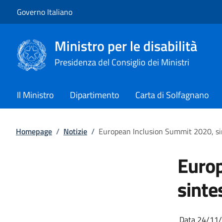
Vai al contenuto
Vai alla navigazione del sito
Governo Italiano
Ministro per le disabilità
Presidenza del Consiglio dei Ministri
Il Ministro
Dipartimento
Carta di Solfagnano
Homepage
/
Notizie
/
European Inclusion Summit 2020, sin
Europ
sinte
Data 24/11