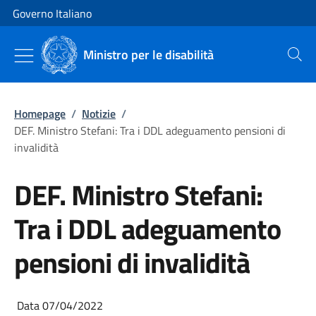
Vai al contenuto
Vai alla navigazione del sito
Governo Italiano
Ministro per le disabilità
Cerca
Homepage
/
Notizie
/
DEF. Ministro Stefani: Tra i DDL adeguamento pensioni di
invalidità
DEF. Ministro Stefani:
Tra i DDL adeguamento
pensioni di invalidità
Data 07/04/2022