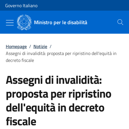
Vai al contenuto
Vai alla navigazione del sito
Governo Italiano
Ministro per le disabilità
Cerca
Homepage
/
Notizie
/
Assegni di invalidità: proposta per ripristino dell'equità in
decreto fiscale
Assegni di invalidità:
proposta per ripristino
dell'equità in decreto
fiscale