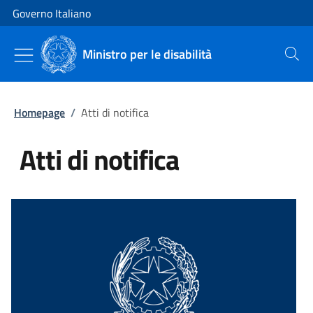
Vai al contenuto
Vai alla navigazione del sito
Governo Italiano
Ministro per le disabilità
Cerca
Homepage
/
Atti di notifica
Atti di notifica
Tutti i contenuti della pagina Atti