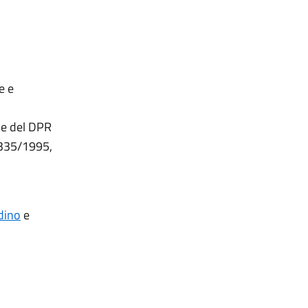
e e
 e del DPR
e 335/1995,
adino
e