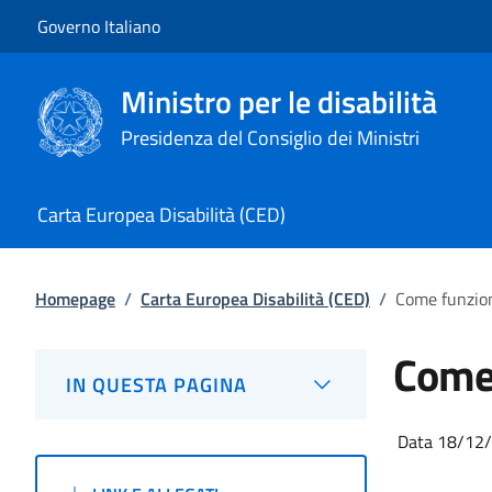
Vai al contenuto
Vai alla navigazione del sito
Governo Italiano
Ministro per le disabilità
Presidenza del Consiglio dei Ministri
Carta Europea Disabilità (CED)
Homepage
/
Carta Europea Disabilità (CED)
/
Come funzion
Come 
IN QUESTA PAGINA
Data 18/12