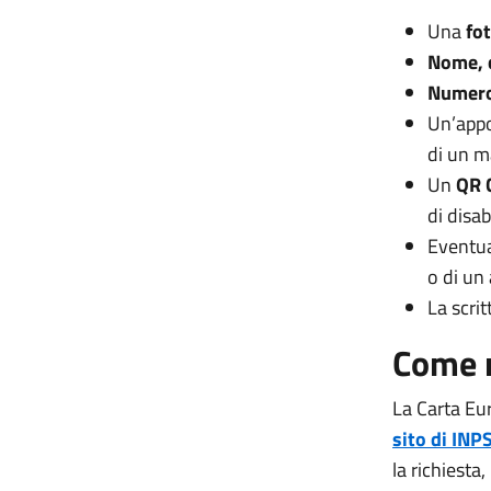
Una
fo
Nome, 
Numero
Un’appos
di un m
Un
QR 
di disab
Eventua
o di un
La scrit
Come r
La Carta Eur
sito di INP
la richiesta