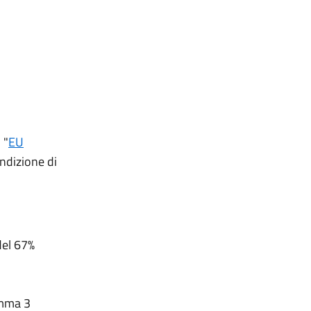
 "
EU
ndizione di
 del 67%
omma 3