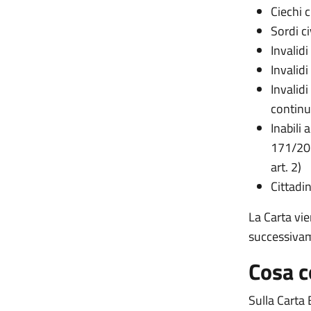
Ciechi ci
Sordi civ
Invalidi
Invalidi
Invalidi
continu
Inabili
171/201
art. 2)
Cittadin
La Carta vi
successivam
Cosa c
Sulla Carta 