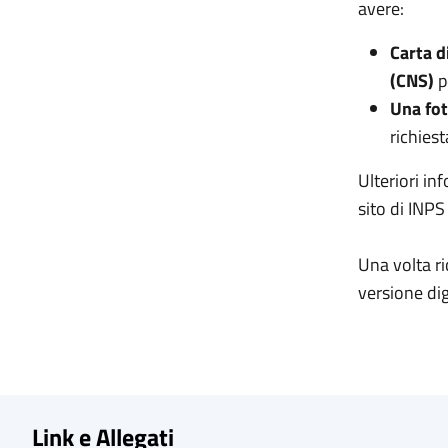
avere:
Carta d
(CNS)
p
Una fot
richiest
Ulteriori in
sito di INPS
Una volta ri
versione dig
Link e Allegati