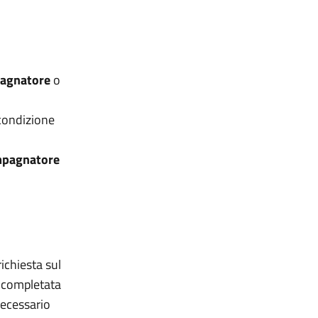
agnatore
o
 condizione
pagnatore
richiesta sul
 completata
 necessario