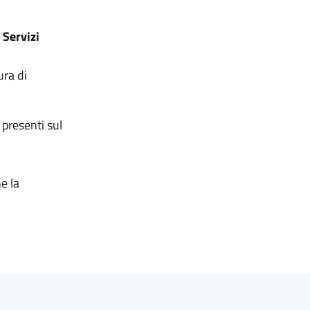
 Servizi
ura di
 presenti sul
e la